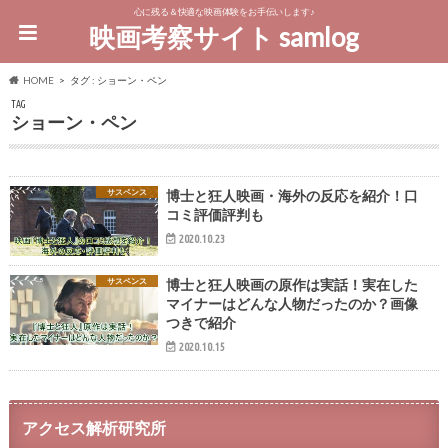
心に残る＆快適な映画体験をお手伝いします♪
映画考察サイト samlog
HOME
タグ : ショーン・ペン
TAG
ショーン・ペン
サスペンス
博士と狂人映画・海外の反応を紹介！口
コミ評価評判も
2020.10.23
サスペンス
博士と狂人映画の原作は実話！実在した
マイナーはどんな人物だったのか？画像
つきで紹介
2020.10.15
アクセス解析研究所