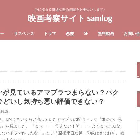
心に残る＆快適な映画体験をお手伝いします♪
映画考察サイト samlog
ー
サスペンス
ドラマ
恋愛
SF
無料動画
お問い
かが見ているアマプラつまらない？パク
ひどいし気持ち悪い評価できない？
.09.28
期、CMうざいくらい流していたアマプラの配信ドラマ『誰かが、見
る』を観ました。 「まぁーーー笑えない！笑・・・よくまぁこんな、
んないドラマ作ったな！」という至極率直な第一印象はさておき。 巷
「つまらない」…