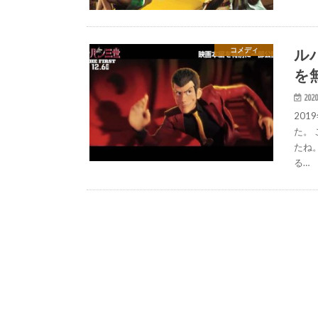
ル
コメディ
を
2020
201
た。
たね
る…