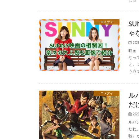
S
コメディ
ゃ
2021
映画
なっ
と。
う点で
ル
コメディ
だ
2020
ルパン
たね。
嘘』