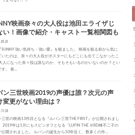
UNNY映画奈々の大人役は池田エライザじ
ない！画像で紹介・キャスト一覧相関図も
.05.23
『SUNNY 強い気持ち・強い愛』を観ました。 映画を観る前から気に
ていたのは、奈々の大人役がポスターにもどこにも出てこなかったこ
 大人になった奈々役は誰なのか、そもそもいるのかいないのか？とい
す。 巷…
パン三世映画2019の声優は誰？次元の声
け変更がない理由は？
.11.20
三世の映画13作目となる『ルパン三世THE FIRST』が公開されまし
 2019年は1月にもスピンオフとなる『LUPIN THE ⅢRD峰不二子の
が公開されました。 ルパンの誕生から50年近く、数多くの作…