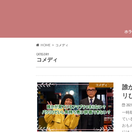
ホラ
HOME
コメディ
CATEGORY
コメディ
誰
コメディ
リ
2021
一時
てい
おも
には