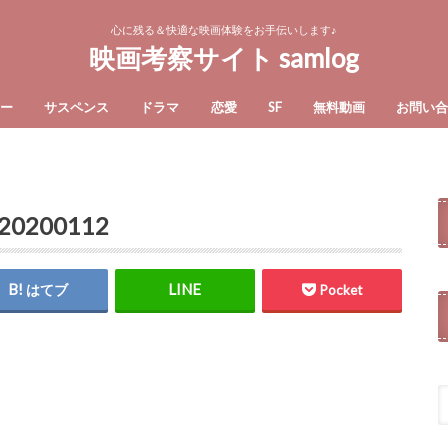
心に残る＆快適な映画体験をお手伝いします♪
映画考察サイト samlog
ー
サスペンス
ドラマ
恋愛
SF
無料動画
お問い
200112
はてブ
Pocket