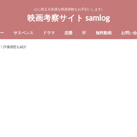
心に残る＆快適な映画体験をお手伝いします♪
映画考察サイト samlog
ー
サスペンス
ドラマ
恋愛
SF
無料動画
お問い
！評価感想も紹介