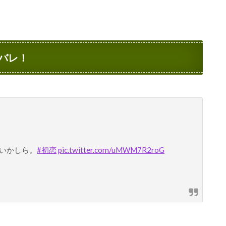
バレ！
いかしら。
#初恋
pic.twitter.com/uMWM7R2roG