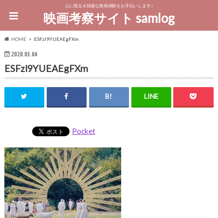
心に残る＆快適な映画体験をお手伝いします♪
映画考察サイト samlog
HOME
ESFzl9YUEAEgFXm
2020.03.04
ESFzl9YUEAEgFXm
Pocket