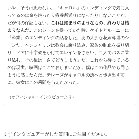
いや、そうは思わない。『キャロル』のエンディングで気に入
ってるのは命を絶ったり療養所送りになったりしないことだ。
だが何の保証もない。
これは始まりのようなもの、終わりは始
まりなんだ。
このシーンを撮っていた時、ケイトとルーニーに
『卒業』のエンディングの話をした。あの大胆な花嫁奪還のシ
ーンだ。ベンジャミンは教会に乗り込み、家族の制止を振り切
り、ドアに十字架をかけてエレインをさらい、二人でバスに乗
り込む。その後は「さてどうしよう」だ。これから待っている
のは現実。映画はここでおしまいだが。僕はこの作品でも同じ
ように感じたんだ。テレーズがキャロルの所へと歩き出す前
に、彼女にこの瞬間を与えたかった。
（オフィシャル・インタビューより）
まずインタビュアーがした質問にご注目ください。