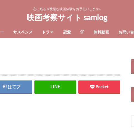
心に残る＆快適な映画体験をお手伝いします♪
映画考察サイト samlog
ー
サスペンス
ドラマ
恋愛
SF
無料動画
お問い
はてブ
Pocket