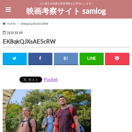
心に残る＆快適な映画体験をお手伝いします♪
映画考察サイト samlog
HOME
EK8qkQJXsAE5cRW
2020.03.09
EK8qkQJXsAE5cRW
Pocket