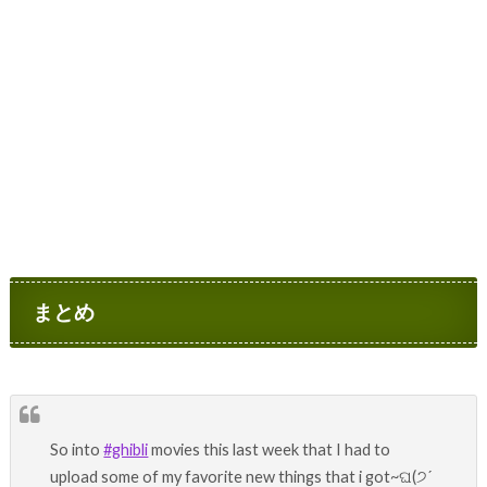
まとめ
So into
#ghibli
movies this last week that I had to
upload some of my favorite new things that i got~ଘ(੭ˊ