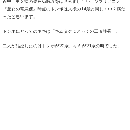
途中、中２病の要らぬ解説をはさみましたが、ジブリアニメ
『魔女の宅急便』時点のトンボは大抵の14歳と同じく中２病だ
ったと思います。
トンボにとってのキキは「キムタクにとっての工藤静香」。
二人が結婚したのはトンボが22歳、キキが21歳の時でした。