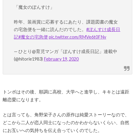
「魔女のぽんすけ」
昨年、装画賞に応募するにあたり、課題図書の魔女
の宅急便を一緒に読んだのでした。
#ぽんすけ成長日
記
#魔女の宅急便
pic.twitter.com/RMVe6t0FNv
— ひとり@育児マンガ「ぽんすけ成長日記」連載中
(@hitorie1983)
February 19, 2020
トンボはその後、順調に高校、大学へと進学し、キキとは遠距
離恋愛になります。
とは言っても、角野栄子さんの原作は純愛ストーリーなので、
どこから二人が恋人同士になったのかわからないくらい、自然
にお互いへの気持ちを伝え合っていくのでした。