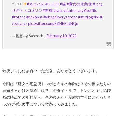
꒳ˋ)੭✧
#ネコバス
#トトロ
#猫
#魔女の宅急便
#とな
りのトトロ
#ジジ
#黒猫
#cats
#stationery
#netflix
#totoro
#nekobus
#kikisdeliveryservice
#studioghibli
#
かわいい
pic.twitter.com/FZNEFhJNQu
— 嵐影 (@Sabnock_)
February 10, 2020
最後までお付き合いいただき、ありがとうございます。
今回は『魔女の宅急便トンボとキキの年齢は？その後ふたりの
結婚きっかけと決め手は？』のタイトルで、トンボとキキの映
画の時点での年齢から、その後ふたりが結婚するにいたったき
っかけや決め手について考察してみました。