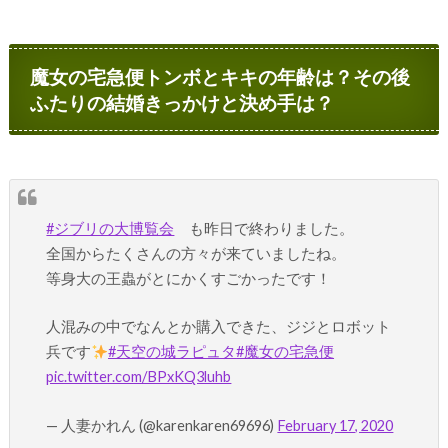
魔女の宅急便トンボとキキの年齢は？その後
ふたりの結婚きっかけと決め手は？
#ジブリの大博覧会
も昨日で終わりました。
全国からたくさんの方々が来ていましたね。
等身大の王蟲がとにかくすごかったです！
人混みの中でなんとか購入できた、ジジとロボット
兵です
#天空の城ラピュタ
#魔女の宅急便
pic.twitter.com/BPxKQ3luhb
— 人妻かれん (@karenkaren69696)
February 17, 2020