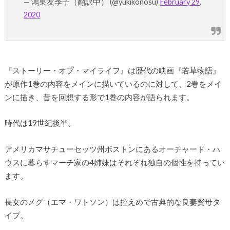
— 鴻巣友季子（翻訳中） (@yukikonosu)
February 29,
2020
『ストーリー・オブ・マイライフ』は歴代の映画『若草物語』
が原作1巻の内容をメインに描いているのに対して、2巻をメイ
ンに描き、昔を回想する形で1巻の内容が語られます。
時代は19世紀後半。
アメリカマサチューセッツ州ボストンにあるオーチャード・ハ
ウスに暮らすマーチ家の4姉妹はそれぞれ独自の個性を持ってい
ます。
長女のメグ（エマ・ワトソン）は控えめで古典的な良妻賢母タ
イプ。