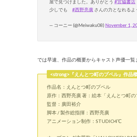
屋で見つけました。ありがとう
#宮脇書店
少しでも
#西野亮廣
さんの力となれるよ
— コーニー (@Meiwaku08)
November 1, 2
では早速、作品の概要からキャスト声優一覧
<strong>『えんとつ町のプペル』作品概要<
作品名：えんとつ町のプペル
原作：西野亮廣 著：絵本「えんとつ町の
監督：廣田裕介
脚本 / 製作総指揮：西野亮廣
アニメーション制作：STUDIO4℃