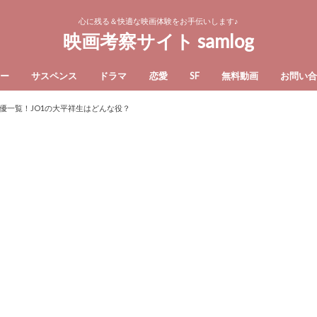
心に残る＆快適な映画体験をお手伝いします♪
映画考察サイト samlog
ー
サスペンス
ドラマ
恋愛
SF
無料動画
お問い
優一覧！JO1の大平祥生はどんな役？