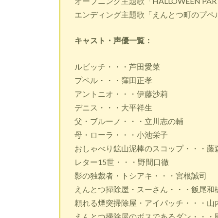
オープニング主題歌「HALLOWEEN PARTY –
エンディング主題歌「えんとつ町のプペル
キャスト・声優一覧：
ルビッチ・・・芦田愛菜
プペル・・・窪田正孝
アントニオ・・・伊藤沙莉
デニス・・・大平祥生
父・ブルーノ・・・立川志の輔
母・ローラ・・・小池栄子
おしゃべり鉱山泥棒のスコップ・・・藤
レター15世・・・野間口徹
影の独裁者・トシアキ・・・宮根誠司
えんとつ掃除屋・スーさん・・・飯尾和
頼れる煙突掃除屋・アイパッチ・・・山
えんとつ掃除屋のボスであるダン・・・