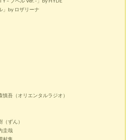
 プペル Ver. -」by HYDE
」by ロザリーナ
森慎吾（オリエンタルラジオ）
樹（ずん）
内圭哉
國村隼