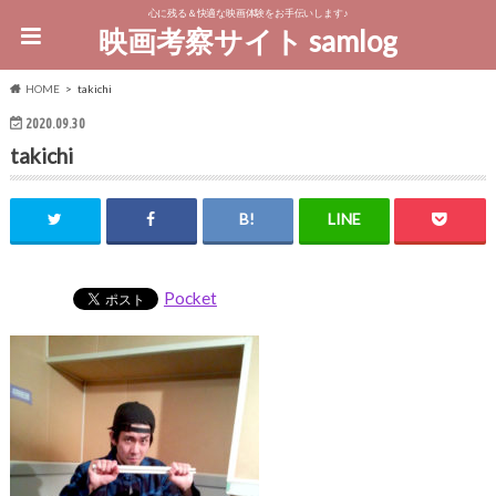
心に残る＆快適な映画体験をお手伝いします♪
映画考察サイト samlog
HOME
takichi
2020.09.30
takichi
Pocket