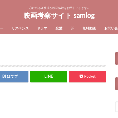
心に残る＆快適な映画体験をお手伝いします♪
映画考察サイト samlog
ー
サスペンス
ドラマ
恋愛
SF
無料動画
お問い
はてブ
Pocket