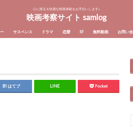
心に残る＆快適な映画体験をお手伝いします♪
映画考察サイト samlog
ー
サスペンス
ドラマ
恋愛
SF
無料動画
お問い
はてブ
Pocket