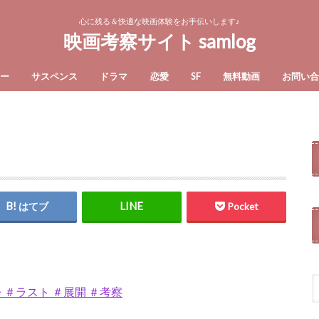
心に残る＆快適な映画体験をお手伝いします♪
映画考察サイト samlog
ー
サスペンス
ドラマ
恋愛
SF
無料動画
お問い
はてブ
Pocket