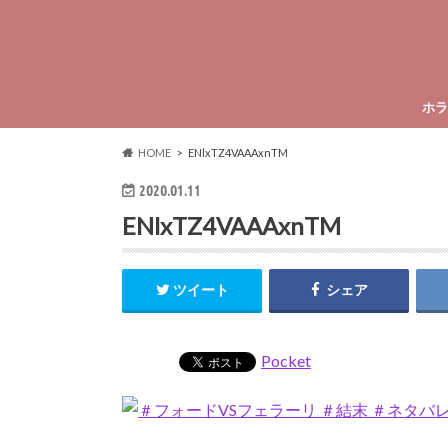
ホラ
HOME
ENlxTZ4VAAAxnTM
2020.01.11
ENlxTZ4VAAAxnTM
ツイート
シェア
Pocket