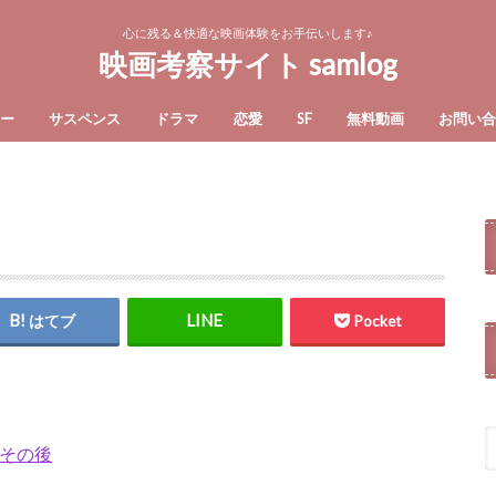
心に残る＆快適な映画体験をお手伝いします♪
映画考察サイト samlog
ー
サスペンス
ドラマ
恋愛
SF
無料動画
お問い
はてブ
Pocket