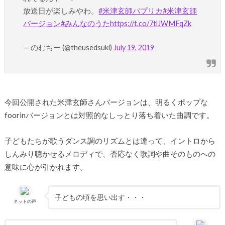
放送日が楽しみやわ。
#米津玄師パプリカ
#米津玄師
バージョン
#みんなのうた
https://t.co/7tlJWMFqZk
— のむちー (@theusedsuki)
July 19, 2019
今回公開された米津玄師さんバージョンは、明るくポップな
foorinバージョンとは対照的なしっとり落ち着いた曲調です。
子どもたちが歌うダンス調のリズムとは違って、イントロから
しんみり聴かせるメロディで、否応なく歌詞や曲そのものへの
意味に心が引かれます。
子どもの頃を思い出す・・・
ネットの声