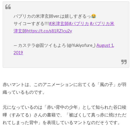
パプリカの米津玄師ver.は嬉しすぎるっ
サイコーすぎる!!!
#米津玄師
#パプリカ
#パプリカ米
津玄師
https://t.co/s81RZIcu2y
— カステラ@固ツイもよろ (@Yukiyofure_)
August 1,
2019
赤いマントは、このアニメーションに出てくる「風の子」が羽
織っているものです。
元になっているのは「赤い背中の少年」として知られた谷口稜
曄（すみてる）さんの書籍で、「被ばくして真っ赤に焼けただ
れてしまった背中」を表現しているマントなのだそうです。