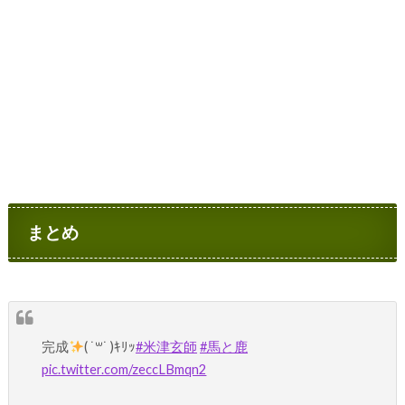
まとめ
完成
( ˙꒳​˙ )ｷﾘｯ
#米津玄師
#馬と鹿
pic.twitter.com/zeccLBmqn2