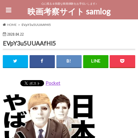
心に残る＆快適な映画体験をお手伝いします♪
映画考察サイト samlog
HOME
EVpY3u5UUAAfHl5
2020.04.22
EVpY3u5UUAAfHl5
Pocket