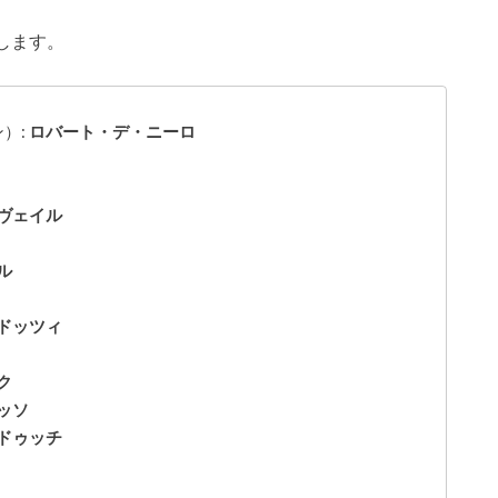
します。
）:
ロバート・デ・ニーロ
ヴェイル
ル
ドッツィ
ク
ッソ
ドゥッチ