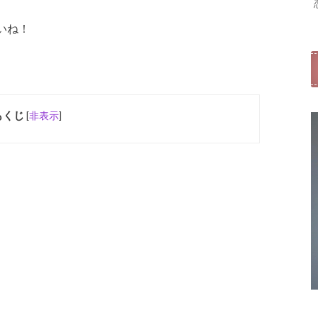
いね！
もくじ
[
非表示
]