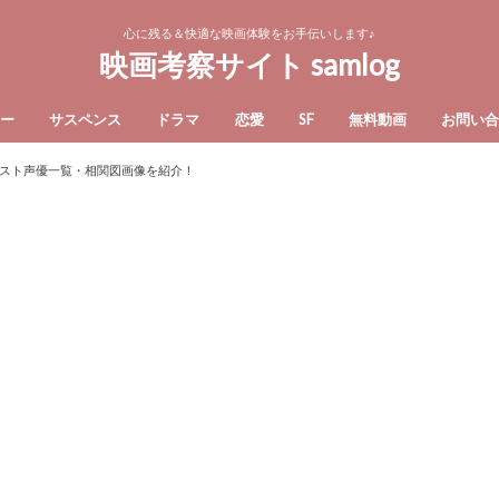
心に残る＆快適な映画体験をお手伝いします♪
映画考察サイト samlog
ー
サスペンス
ドラマ
恋愛
SF
無料動画
お問い
スト声優一覧・相関図画像を紹介！