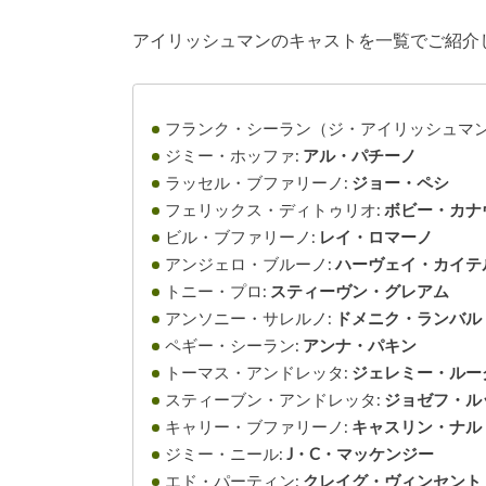
アイリッシュマンのキャストを一覧でご紹介
フランク・シーラン
（ジ・アイリッシュマン
ジミー・ホッファ:
アル・パチーノ
ラッセル・ブファリーノ
:
ジョー・ペシ
フェリックス・ディトゥリオ:
ボビー・カナ
ビル・ブファリーノ:
レイ・ロマーノ
アンジェロ・ブルーノ:
ハーヴェイ・カイテ
トニー・プロ
:
スティーヴン・グレアム
アンソニー・サレルノ:
ドメニク・ランバル
ペギー・シーラン:
アンナ・パキン
トーマス・アンドレッタ
:
ジェレミー・ルー
スティーブン・アンドレッタ:
ジョゼフ・ル
キャリー・ブファリーノ:
キャスリン・ナル
ジミー・ニール:
J・C・マッケンジー
エド・パーティン:
クレイグ・ヴィンセント