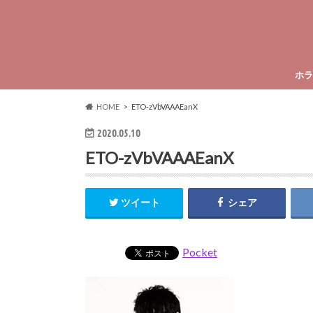
ホラ
HOME
ETO-zVbVAAAEanX
2020.05.10
ETO-zVbVAAAEanX
ツイート
シェア
Pocket