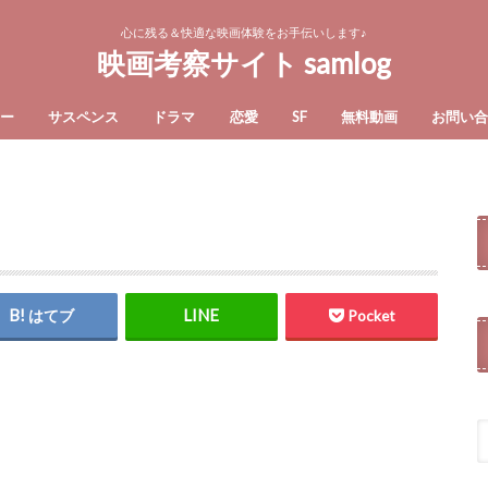
心に残る＆快適な映画体験をお手伝いします♪
映画考察サイト samlog
ー
サスペンス
ドラマ
恋愛
SF
無料動画
お問い
はてブ
Pocket