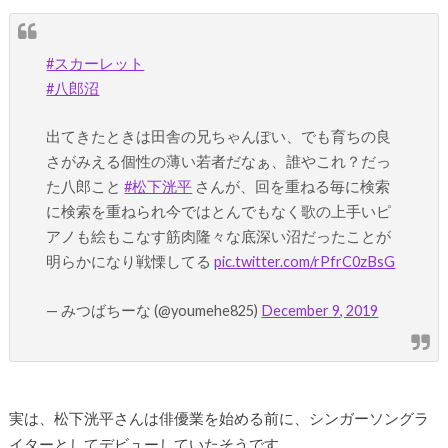
#スカーレット
#八郎沼
出てきたときは田舎の兄ちゃんぽい、でも育ちの良
さがみえる個性の薄い若者だなぁ、誰やこれ？だっ
た八郎こと
#松下洸平
さんが、回を重ねる毎に検索
に検索を重ねられ今ではとんでもなく歌の上手いピ
アノも絵もこなす筋肉隆々な底深い沼だったことが
明らかになり戦慄してる
pic.twitter.com/rPfrC0zBsG
— みつばちーな (@youmehe825)
December 9, 2019
実は、松下洸平さんは俳優業を始める前に、シンガーソングラ
イターとしてデビューしていたそうです。