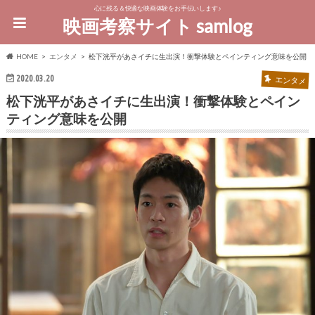
心に残る＆快適な映画体験をお手伝いします♪
映画考察サイト samlog
HOME
エンタメ
松下洸平があさイチに生出演！衝撃体験とペインティング意味を公開
2020.03.20
エンタメ
松下洸平があさイチに生出演！衝撃体験とペイン
ティング意味を公開