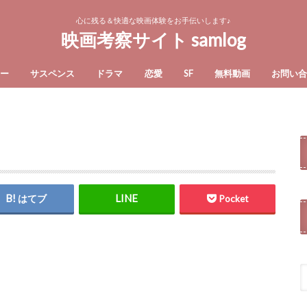
心に残る＆快適な映画体験をお手伝いします♪
映画考察サイト samlog
ー
サスペンス
ドラマ
恋愛
SF
無料動画
お問い
はてブ
Pocket