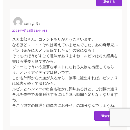
返信する
sam
より:
2021年9月13日 11:44 AM
スカ太郎さん、コメントありがとうございます。
なるほど～・・・それは考えていませんでした、あの奇形児ル
ビン（確かにカメラ目線でしたｗ）の嫁になる！！
そっちのほうがすごく意味がありますね、ルビンは村の経典を
書ける重要人物ですから。
ダニーにそういう重要なポストになれる人物を出産してもら
う、というアイディアは良いです。
しかも外部からの血が入るから、無事に誕生すればルビンより
は障害が軽くて済むかも。
ルビンとハンマーの出自も確かに興味あるけど、ご指摘の通り
それを作中で映像解説するには予算も時間も足りなくなります
ね。
そこも観客の推理と想像力にお任せ、の部分なんでしょうね。
返信する