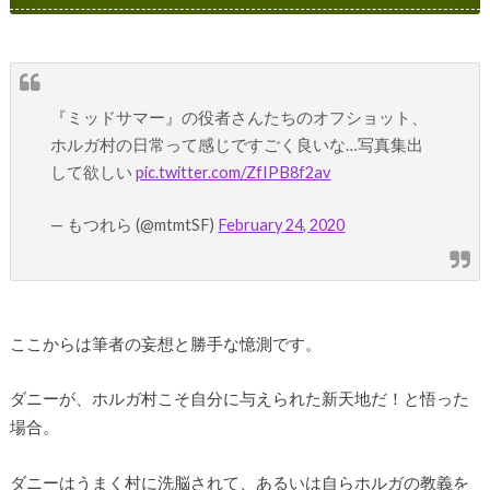
『ミッドサマー』の役者さんたちのオフショット、
ホルガ村の日常って感じですごく良いな…写真集出
して欲しい
pic.twitter.com/ZfIPB8f2av
— もつれら (@mtmtSF)
February 24, 2020
ここからは筆者の妄想と勝手な憶測です。
ダニーが、ホルガ村こそ自分に与えられた新天地だ！と悟った
場合。
ダニーはうまく村に洗脳されて、あるいは自らホルガの教義を