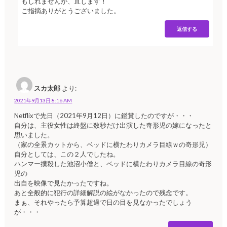
もしれませんが、直します！
ご指摘ありがとうございました。
返信する
スカ太郎
より:
2021年9月13日 8:16 AM
Netflixで先日（2021年9月12日）に鑑賞したのですが・・・
自分は、主役女性は終盤に数秒だけ出演した奇形児の嫁になったと
思いました。
（家の全景カットから、ベッドに横たわりカメラ目線ｗの奇形児）
自分としては、この２人でしたね。
ハンマー撲殺した池沼小僧と、ベッドに横たわりカメラ目線の奇形
児の
出自を映像で見たかったですね。
あと全般的に犯行の詳細解説の絵がなかったので残念です。
まぁ、それやったら予算超過で日の目を見なかったでしょう
が・・・