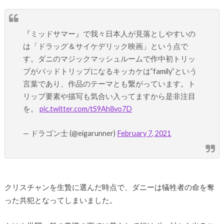
『ミッドサマー』で我々日本人が見落としやすいの
は「ドラッグ＆サイケデリック映画」という点で
す。ダニのマジックマッシュルームで作中初トリッ
プがバッドトリップになるキッカケは”family”という
言葉であり、作品のテーマとも繋がっています。ト
リップ要素や描写も気合い入ってますから是非注目
を。
pic.twitter.com/tS9Ah8vo7D
— ドラゴン士 (@eigarunner)
February 7, 2021
クリスチャンを生贄に選んだ時点で、ダニーは犠牲者の命を奪
った共犯となってしまいました。