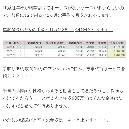
IT系は年棒が均等割りでボーナスがないケースが多いらしいの
で、普通に12で割ると1ヶ月の手取り月収がわかります。
年収600万の人の手取り月収は38万1,441円となります。
手取り40万弱で15万のマンションに住み、家事代行サービスを
頼む？？・・・
平匡の几帳面な性格からすると貯蓄もしてるだろうし、保険も
かけてるだろうし、と考えると年収600万ではそんな余裕はな
いはずだと思えて仕方ありません。
わたしの仮説だと平匡の年収は、もっと上です・・・。