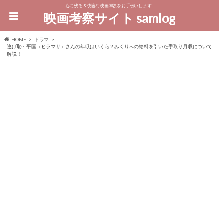
心に残る＆快適な映画体験をお手伝いします♪
映画考察サイト samlog
HOME
ドラマ
逃げ恥・平匡（ヒラマサ）さんの年収はいくら？みくりへの給料を引いた手取り月収について
解説！