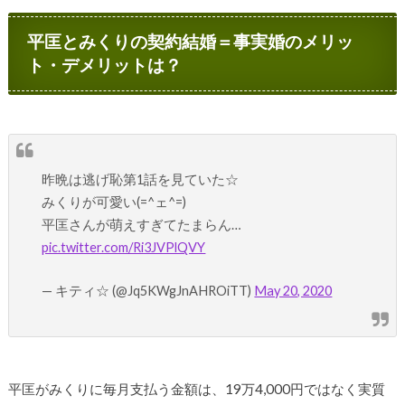
平匡とみくりの契約結婚＝事実婚のメリッ
ト・デメリットは？
昨晩は逃げ恥第1話を見ていた☆
みくりが可愛い(=^ェ^=)
平匡さんが萌えすぎてたまらん…
pic.twitter.com/Ri3JVPlQVY
— キティ☆ (@Jq5KWgJnAHROiTT)
May 20, 2020
平匡がみくりに毎月支払う金額は、19万4,000円ではなく実質