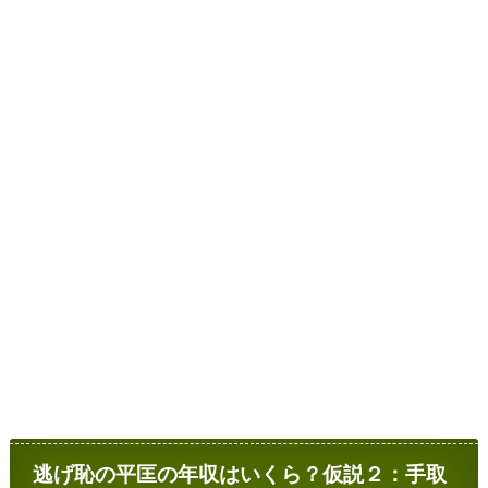
逃げ恥の平匡の年収はいくら？仮説２：手取