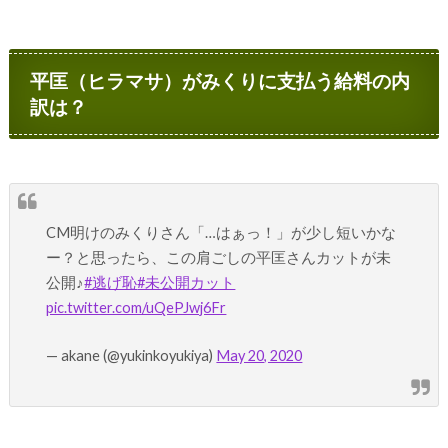
平匡（ヒラマサ）がみくりに支払う給料の内
訳は？
CM明けのみくりさん「…はぁっ！」が少し短いかな
ー？と思ったら、この肩ごしの平匡さんカットが未
公開♪
#逃げ恥
#未公開カット
pic.twitter.com/uQePJwj6Fr
— akane (@yukinkoyukiya)
May 20, 2020