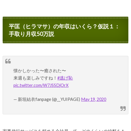
平匡（ヒラマサ）の年収はいくら？仮説１：
手取り月収50万説
懐かしかった〜癒された〜
来週も楽しみですね！
#逃げ恥
pic.twitter.com/W7JSSDjOrX
— 新垣結衣fanpage (@__YUIPAGE)
May 19, 2020
家事代行サービスを頼める会社員って、どのくらいの給料をも