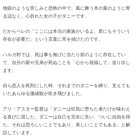
地獄のような苦しみと恐怖の中で、風に舞う木の葉のように寄
る辺なく、心折れた女の子がダニーです。
だからペレの「ここには本当の家族がいるよ。君にもそういう
存在が必要だ」という言葉に耳を傾けたのです。
ハルガ村では、死は事も無げに当たり前のように存在してい
て、自分の親や兄弟が死ぬことを「心から祝福して」送り出し
ます。
自ら恋人を死刑にした時、それまでのダニーを縛り、支えても
いたあらゆる価値観が吹き飛びました。
アリ・アスター監督は「ダニーは狂気に堕ちた者だけが味わえ
る喜びに屈した。ダニーは自己を完全に失い、ついに自由を得
た。それは恐ろしいことでもあり、美しいことでもある」と解
説しています。