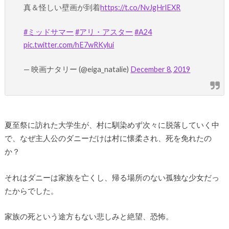
真＆怪しい壁画が到着
https://t.co/NvJgHrlEXR
#ミッドサマー
#アリ・アスター
#A24
pic.twitter.com/hE7wRKylui
— 映画ナタリー (@eiga_natalie)
December 8, 2019
夏至祭に訪れた大学生が、村に馴染めず次々に脱落していく中
で、なぜ主人公のダニーだけは村に懐柔され、死を免れたの
か？
それはダニーは家族を亡くし、帰る場所のない孤独な少女だっ
たからでした。
家族の死という途方もない悲しみと絶望、恐怖。