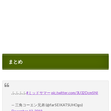
まとめ
ふふふふ
#ミッドサマー
pic.twitter.com/3U32DcmSNI
— 三角コーエン兄弟 (@farSEIKATSUHOgo)