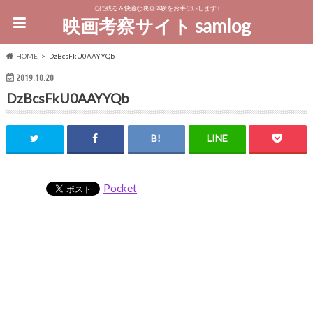
心に残る＆快適な映画体験をお手伝いします♪
映画考察サイト samlog
HOME
DzBcsFkU0AAYYQb
2019.10.20
DzBcsFkU0AAYYQb
Pocket