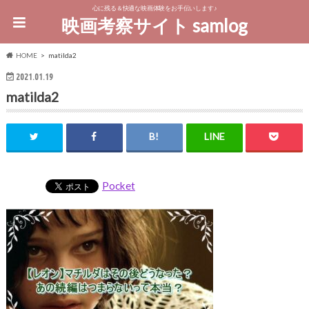
心に残る＆快適な映画体験をお手伝いします♪
映画考察サイト samlog
HOME
matilda2
2021.01.19
matilda2
Pocket