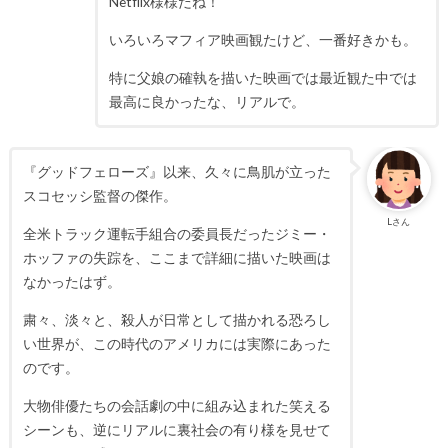
Netflix様様だね！
いろいろマフィア映画観たけど、一番好きかも。
特に父娘の確執を描いた映画では最近観た中では
最高に良かったな、リアルで。
『グッドフェローズ』以来、久々に鳥肌が立った
スコセッシ監督の傑作。
Lさん
全米トラック運転手組合の委員長だったジミー・
ホッファの失踪を、ここまで詳細に描いた映画は
なかったはず。
粛々、淡々と、殺人が日常として描かれる恐ろし
い世界が、この時代のアメリカには実際にあった
のです。
大物俳優たちの会話劇の中に組み込まれた笑える
シーンも、逆にリアルに裏社会の有り様を見せて