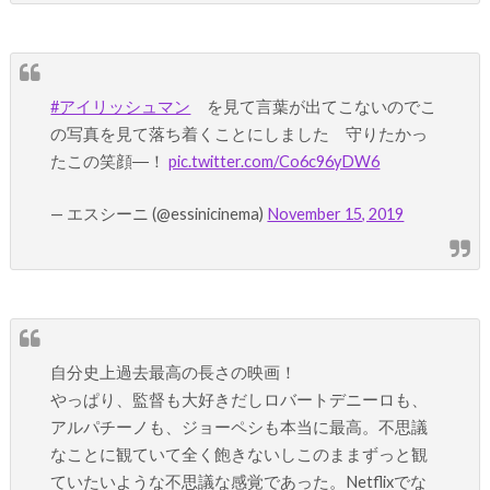
#アイリッシュマン
を見て言葉が出てこないのでこ
の写真を見て落ち着くことにしました 守りたかっ
たこの笑顔―！
pic.twitter.com/Co6c96yDW6
— エスシーニ (@essinicinema)
November 15, 2019
自分史上過去最高の長さの映画！
やっぱり、監督も大好きだしロバートデニーロも、
アルパチーノも、ジョーペシも本当に最高。不思議
なことに観ていて全く飽きないしこのままずっと観
ていたいような不思議な感覚であった。Netflixでな