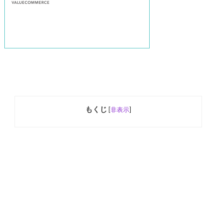
もくじ
[
非表示
]