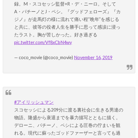
録。M・スコセッシ監督×R・デ・ニーロ。そして
A・パチーノとJ・ペシ。『グッドフェローズ』『カ
ジノ』が走馬灯の様に流れて痛い程“晩年”を感じる
と共に、彼等の役者人生を勝手に思って感涙に浸っ
たラスト。胸が苦しかった。好き過ぎる
pic.twitter.com/Vf8xCbN4wy
— coco_movie (@coco_movie)
November 16, 2019
#アイリッシュマン
スコセッシによる209分に渡る裏社会に生きる男達の
物語。隆盛から衰退までを暴力描写とともに描く。
デローニ、パチーノ、ペシによる圧巻の佇まいを観
れる。現代に蘇ったゴッドファーザーと言っても過