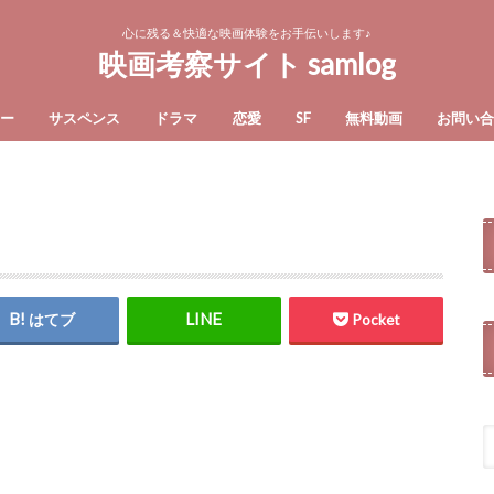
心に残る＆快適な映画体験をお手伝いします♪
映画考察サイト samlog
ー
サスペンス
ドラマ
恋愛
SF
無料動画
お問い
はてブ
Pocket