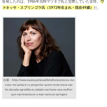
告発したのは、1986年当時マツネフ氏と交際していた女性、
ヴ
ァネッサ・スプリンゴラ氏（1972年生まれ – 現在49歳）
だ。
出展：
https://www.maxima.pt/atual/detalhe/aconteceu-me-
estar-em-jantares-e-perguntar-quem-nesta-mesa-nao-
foi-abusada-agredida-ou-violada-nao-havia-uma-mulher-
que-nao-levantasse-a-mao–vanessa-springora