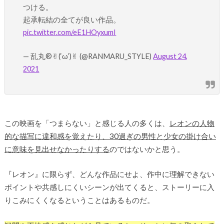
つける。
起承転結の全てが良い作品。
pic.twitter.com/eE1HOyxumI
— 乱丸®️✌︎(‘ω’)✌︎ (@RANMARU_STYLE)
August 24,
2021
この映画を「つまらない」と感じる人の多くは、
レオンの人物
的な描写に違和感を覚えたり、30過ぎの男性と少女の掛け合い
に意味を見出せなかったりする
のではないかと思う。
『レオン』に限らず、どんな作品にせよ、作中に理解できない
ポイントや共感しにくいシーンが出てくると、ストーリーに入
りこみにくくなるということはあるものだ。