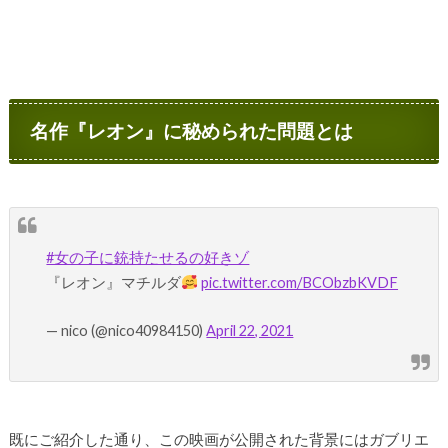
名作『レオン』に秘められた問題とは
#女の子に銃持たせるの好きゾ
『レオン』マチルダ
pic.twitter.com/BCObzbKVDF
— nico (@nico40984150)
April 22, 2021
既にご紹介した通り、この映画が公開された背景にはガブリエ