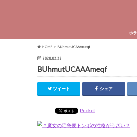
ホラ
HOME
BUhmutUCAAAmeqf
2020.02.25
BUhmutUCAAAmeqf
ツイート
シェア
Pocket