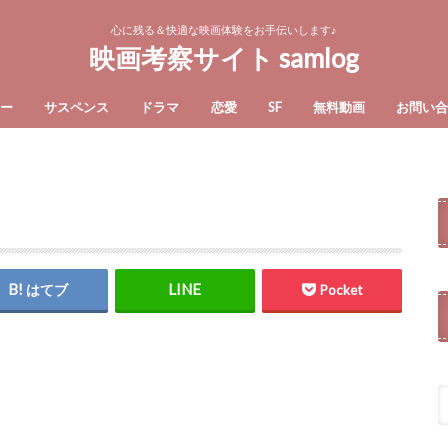
心に残る＆快適な映画体験をお手伝いします♪
映画考察サイト samlog
ー
サスペンス
ドラマ
恋愛
SF
無料動画
お問い
はてブ
Pocket