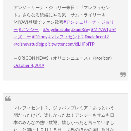
アンジェリーナ・ジョリー来日！『マレフィセン
ト』さらなる続編にやる気 サム・ライリー＆
MIYAVI登場でファン歓喜
#アンジェリーナ・ジョリ
ー
#アンジー
#AngelinaJolie
#SamRiley
#MIYAVI
#デ
ィズニー
#Disney
#マレフィセント2
#maleficent2
@disneystudiojp
pic.twitter.com/kjLIIFbiTP
— ORICON NEWS（オリコンニュース） (@oricon)
October 4, 2019
マレフィセント２、ジャパンプレミア！あっという
間だったけど、楽しかったね！アンジーもサムも日
本のみんなの熱い歓迎、嬉しかったと言っていまし
た。公開は１０月１８日、世界のほかの国に負けな