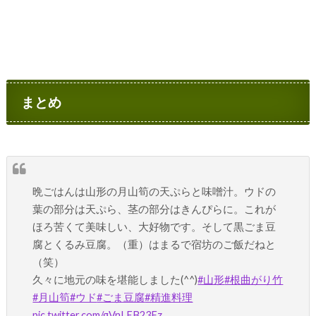
まとめ
晩ごはんは山形の月山筍の天ぷらと味噌汁。ウドの
葉の部分は天ぷら、茎の部分はきんぴらに。これが
ほろ苦くて美味しい、大好物です。そして黒ごま豆
腐とくるみ豆腐。（重）はまるで宿坊のご飯だねと
（笑）
久々に地元の味を堪能しました(^^)
#山形
#根曲がり竹
#月山筍
#ウド
#ごま豆腐
#精進料理
pic.twitter.com/gVnLEB23Fz