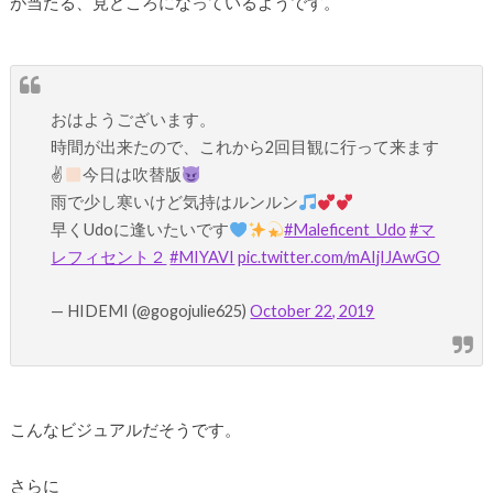
が当たる、見どころになっているようです。
おはようございます。
時間が出来たので、これから2回目観に行って来ます
✌
今日は吹替版
雨で少し寒いけど気持はルンルン
早くUdoに逢いたいです
#Maleficent_Udo
#マ
レフィセント２
#MIYAVI
pic.twitter.com/mAIjIJAwGO
— HIDEMI (@gogojulie625)
October 22, 2019
こんなビジュアルだそうです。
さらに