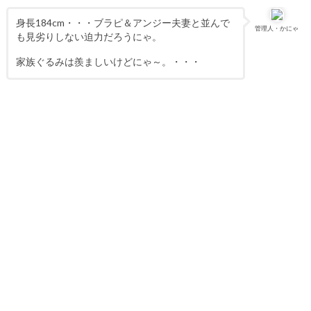
身長184cm・・・ブラピ＆アンジー夫妻と並んで
管理人・かにゃ
も見劣りしない迫力だろうにゃ。
家族ぐるみは羨ましいけどにゃ～。・・・