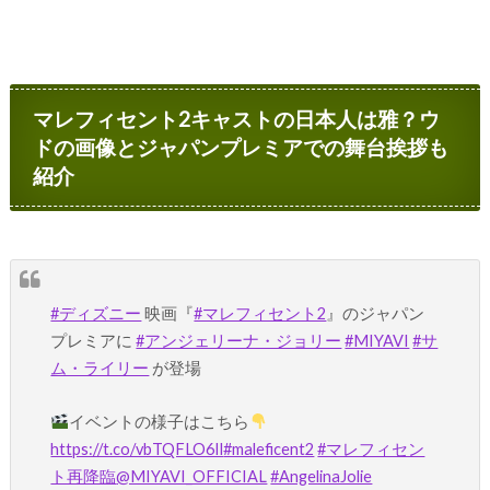
マレフィセント2キャストの日本人は雅？ウ
ドの画像とジャパンプレミアでの舞台挨拶も
紹介
#ディズニー
映画『
#マレフィセント2
』のジャパン
プレミアに
#アンジェリーナ・ジョリー
#MIYAVI
#サ
ム・ライリー
が登場
イベントの様子はこちら
https://t.co/vbTQFLO6Il
#maleficent2
#マレフィセン
ト再降臨
@MIYAVI_OFFICIAL
#AngelinaJolie