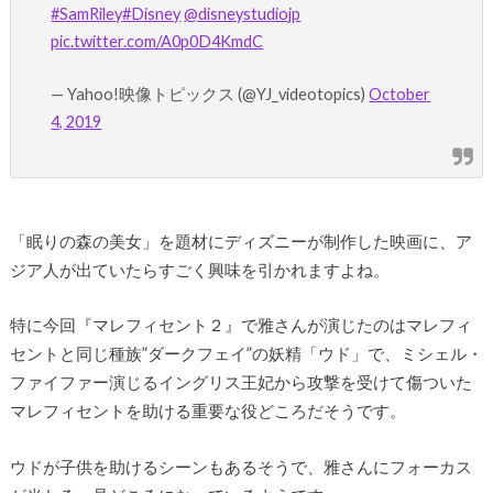
#SamRiley
#Disney
@disneystudiojp
pic.twitter.com/A0p0D4KmdC
— Yahoo!映像トピックス (@YJ_videotopics)
October
4, 2019
「眠りの森の美女」を題材にディズニーが制作した映画に、ア
ジア人が出ていたらすごく興味を引かれますよね。
特に今回『マレフィセント２』で雅さんが演じたのはマレフィ
セントと同じ種族”ダークフェイ”の妖精「ウド」で、ミシェル・
ファイファー演じるイングリス王妃から攻撃を受けて傷ついた
マレフィセントを助ける重要な役どころだそうです。
ウドが子供を助けるシーンもあるそうで、雅さんにフォーカス