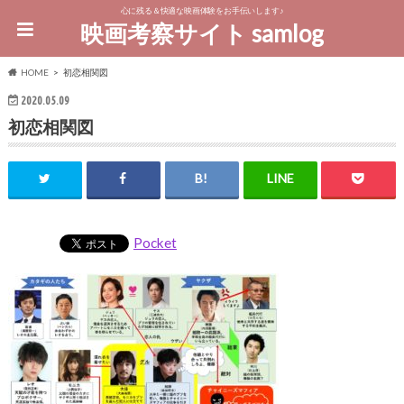
心に残る＆快適な映画体験をお手伝いします♪
映画考察サイト samlog
HOME
初恋相関図
2020.05.09
初恋相関図
Pocket