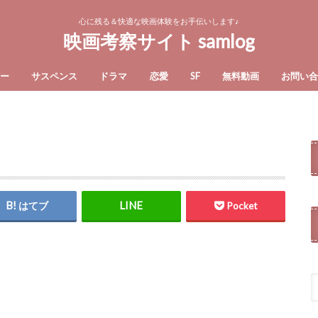
心に残る＆快適な映画体験をお手伝いします♪
映画考察サイト samlog
ー
サスペンス
ドラマ
恋愛
SF
無料動画
お問い
はてブ
Pocket