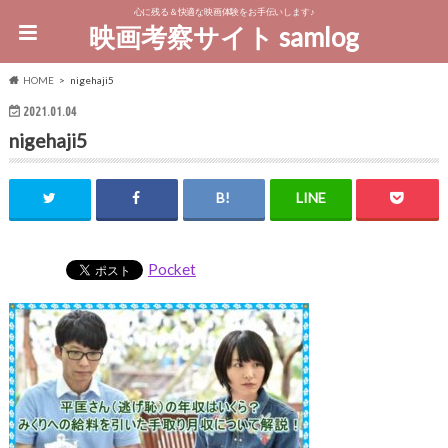
心に残る＆快適な映画体験をお手伝いします♪
映画考察サイト samlog
HOME
nigehaji5
2021.01.04
nigehaji5
Pocket