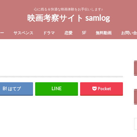
心に残る＆快適な映画体験をお手伝いします♪
映画考察サイト samlog
ー
サスペンス
ドラマ
恋愛
SF
無料動画
お問い
はてブ
Pocket