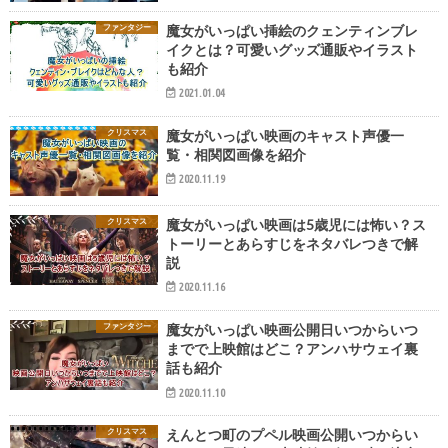
ファンタジー
魔女がいっぱい挿絵のクェンティンブレ
イクとは？可愛いグッズ通販やイラスト
も紹介
2021.01.04
クリスマス
魔女がいっぱい映画のキャスト声優一
覧・相関図画像を紹介
2020.11.19
クリスマス
魔女がいっぱい映画は5歳児には怖い？ス
トーリーとあらすじをネタバレつきで解
説
2020.11.16
ファンタジー
魔女がいっぱい映画公開日いつからいつ
までで上映館はどこ？アンハサウェイ裏
話も紹介
2020.11.10
クリスマス
えんとつ町のプペル映画公開いつからい