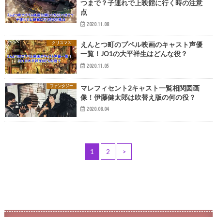
つまで？子連れで上映館に行く時の注意
点
2020.11.08
クリスマス
えんとつ町のプペル映画のキャスト声優
一覧！JO1の大平祥生はどんな役？
2020.11.05
ファンタジー
マレフィセント2キャスト一覧相関図画
像！伊藤健太郎は吹替え版の何の役？
2020.08.04
1
2
>