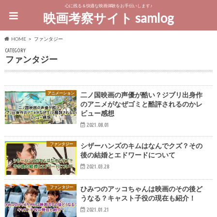
心に残る＆快適な映画体験をお手伝いします♪
映画考察サイト samlog
HOME
ファンタジー
CATEGORY
ファンタジー
アニメーション
二ノ国映画の声優が酷い？ジブリ出身作
のアニメがなぜゴミと酷評されるのかレ
ビュー感想
2021.08.01
ファンタジー
シザーハンズのキムはなんでクズ？その
後の結婚とエドワードについて
2021.03.28
ファンタジー
ひみつのアッコちゃんは映画のその後ど
うなる？キャスト子役の現在も紹介！
2021.01.21