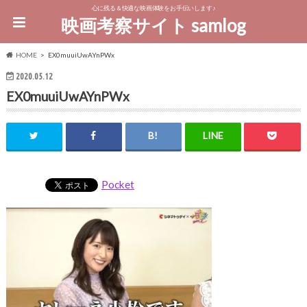
心に残る＆快適な映画体験をお手伝いします♪
映画考察サイト samlog
HOME
EX0muuiUwAYnPWx
2020.05.12
EX0muuiUwAYnPWx
Pocket