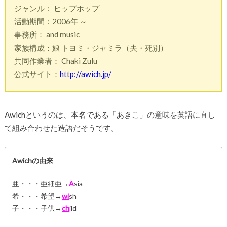
ジャンル： ヒップホップ
活動期間：2006年 ～
事務所： and music
家族構成：娘 トヨミ・ジャミラ（夫・死別）
共同作業者： Chaki Zulu
公式サイト：
http://awich.jp/
Awichというのは、本名である「あきこ」の意味を英語に直し
て組み合わせた造語だそうです。
Awichの由来
亜・・・亜細亜→
A
sia
希・・・希望→
wi
sh
子・・・子供→
ch
ild