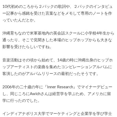
10代初めのころから２パックの歌詞や、２パックのインタビュ
ー記事から感銘を受けた言葉などをメモして専用のノートを作
っていたんだとか。
沖縄育ちなので米軍基地内の英会話スクールに小学校4年生から
通ったり、そこで見聞きした本場のヒップホップからも大きな
影響を受けたらしいですね。
音楽活動はその頃から始めて、14歳の時に沖縄出身のヒップホ
ップアーティストの楽曲を集めたコンピレーションアルバムに
客演したのがアルバムリリースの最初だったそうです。
2006年の二十歳の年に『Inner Research』でマイナーデビュー
し、同じころにAwichさんは経営学を学ぶため、アメリカに留
学に行ったのでした。
インディアナポリス大学でマーケティングと企業学を学び学士