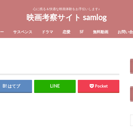
心に残る＆快適な映画体験をお手伝いします♪
映画考察サイト samlog
ー
サスペンス
ドラマ
恋愛
SF
無料動画
お問い
はてブ
Pocket