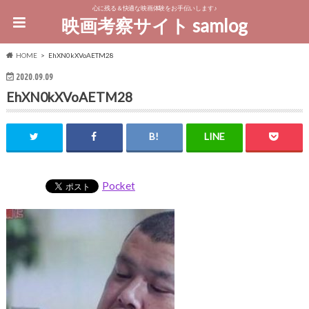
心に残る＆快適な映画体験をお手伝いします♪
映画考察サイト samlog
HOME
EhXN0kXVoAETM28
2020.09.09
EhXN0kXVoAETM28
Pocket