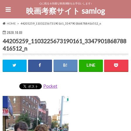
心に残る＆快適な映画体験をお手伝いします♪
映画考察サイト samlog
HOME
44205259_1103225673190161_3347901868788416512_n
2020.10.03
44205259_1103225673190161_3347901868788
416512_n
Pocket