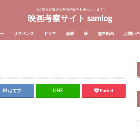
心に残る＆快適な映画体験をお手伝いします♪
映画考察サイト samlog
ー
サスペンス
ドラマ
恋愛
SF
無料動画
お問い
はてブ
Pocket