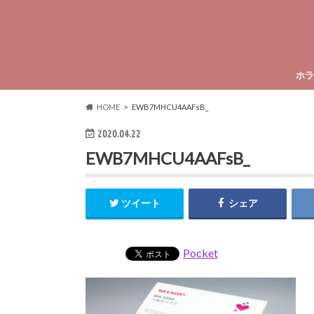
ホラ
HOME
EWB7MHCU4AAFsB_
2020.04.22
EWB7MHCU4AAFsB_
ツイート
シェア
Pocket