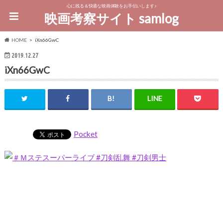
心に残る＆快適な映画体験をお手伝いします♪
映画考察サイト samlog
HOME
iXn66GwC
2019.12.27
iXn66GwC
Pocket