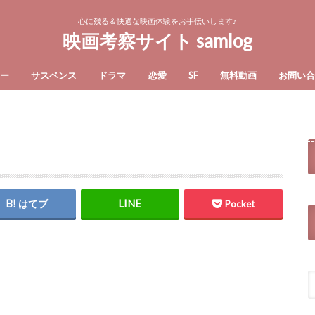
心に残る＆快適な映画体験をお手伝いします♪
映画考察サイト samlog
ー
サスペンス
ドラマ
恋愛
SF
無料動画
お問い
はてブ
Pocket