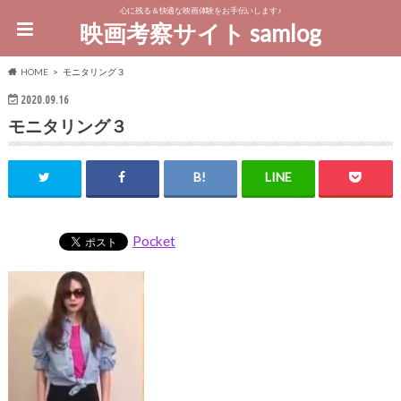
心に残る＆快適な映画体験をお手伝いします♪
映画考察サイト samlog
HOME
モニタリング３
2020.09.16
モニタリング３
Pocket