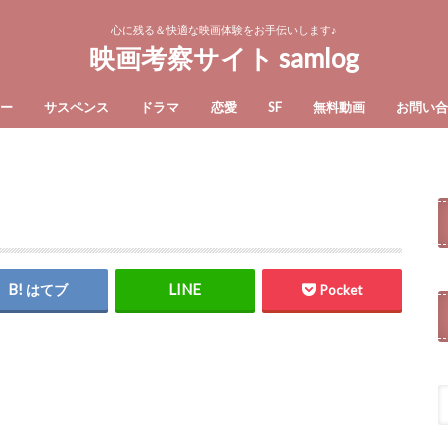
心に残る＆快適な映画体験をお手伝いします♪
映画考察サイト samlog
ー
サスペンス
ドラマ
恋愛
SF
無料動画
お問い
はてブ
Pocket