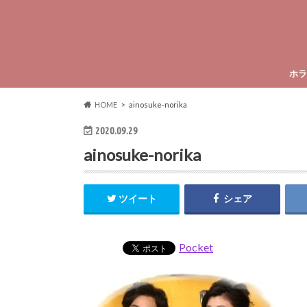
ホラ
HOME
ainosuke-norika
2020.09.29
ainosuke-norika
ツイート
シェア
Pocket