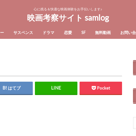
心に残る＆快適な映画体験をお手伝いします♪
映画考察サイト samlog
ー
サスペンス
ドラマ
恋愛
SF
無料動画
お問い
はてブ
Pocket