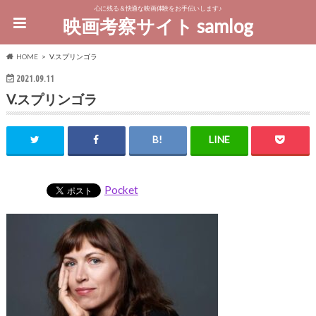
心に残る＆快適な映画体験をお手伝いします♪
映画考察サイト samlog
HOME
V.スプリンゴラ
2021.09.11
V.スプリンゴラ
Pocket