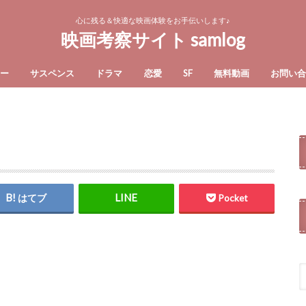
心に残る＆快適な映画体験をお手伝いします♪
映画考察サイト samlog
ー
サスペンス
ドラマ
恋愛
SF
無料動画
お問い
はてブ
Pocket